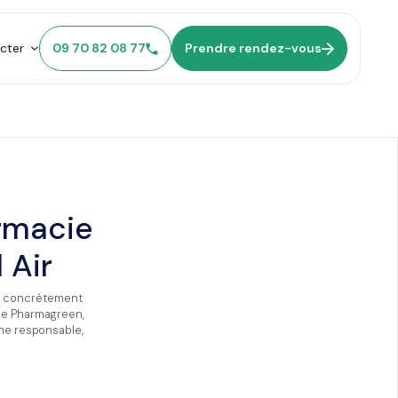
cter
09 70 82 08 77
Prendre rendez-vous
armacie
 Air
ter concrètement
 de Pharmagreen,
che responsable,