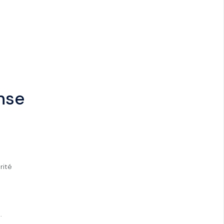
nse
rité
t
.