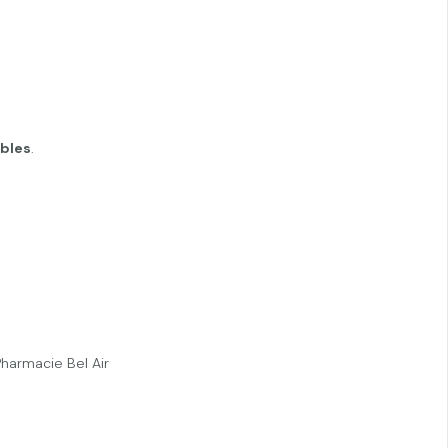
ables
.
 Pharmacie Bel Air