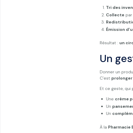
Tri des inve
Collecte
par
Redistributi
Émission d’u
Résultat :
un cir
Un ges
Donner un produ
C’est
prolonger 
Et ce geste, qui
Une
crème p
Un
pansemen
Un
compléme
À la
Pharmacie B