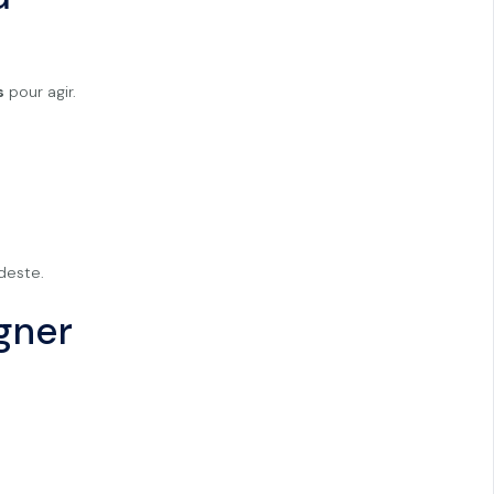
s
pour agir.
odeste.
gner