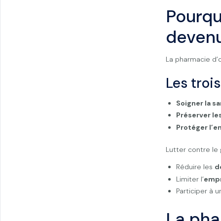
Pourquo
devenu
La pharmacie d’o
Les tro
Soigner la s
Préserver le
Protéger l’
Lutter contre le g
Réduire les
d
Limiter l’
empr
Participer à 
La pha