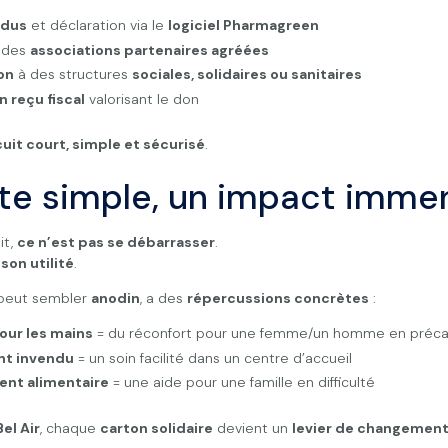
ndus
et déclaration via le
logiciel Pharmagreen
 des
associations partenaires agréées
on
à des structures
sociales, solidaires ou sanitaires
n reçu fiscal
valorisant le don
cuit court, simple et sécurisé
.
te simple, un impact imme
it,
ce n’est pas se débarrasser
.
son utilité
.
 peut sembler
anodin
, a des
répercussions concrètes
:
our les mains
= du réconfort pour une femme/un homme en préca
t invendu
= un soin facilité dans un centre d’accueil
nt alimentaire
= une aide pour une famille en difficulté
el Air
, chaque
carton solidaire
devient un
levier de changemen