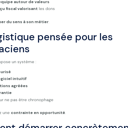
équipe autour de valeurs
çu fiscal valorisant
les dons
er du sens à son métier
.
gistique pensée pour les
aciens
opose un système :
urisé
ogiciel intuitif
tions agréées
rantie
r ne pas être chronophage
ez une
contrainte en opportunité
.
nt démarrer concrètemen