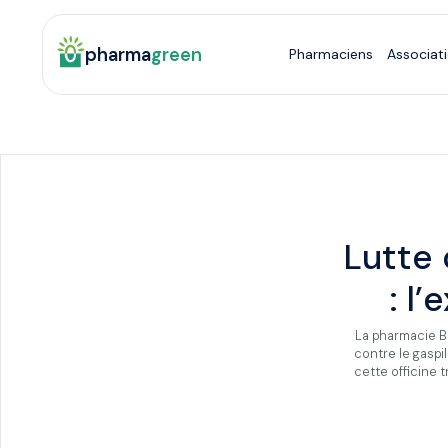
pharma
green
Pharmaciens
Associat
Lutte 
: l
La pharmacie Be
contre le gaspi
cette officine 