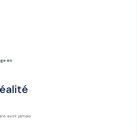
age en
éalité
sans avoir jamais