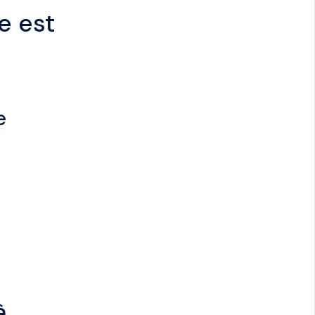
e est
e
à