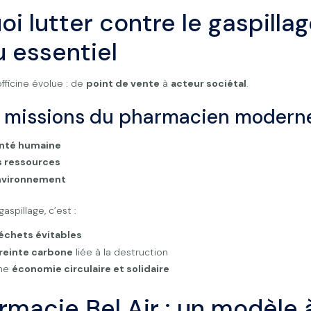
i lutter contre le gaspillag
 essentiel
fficine évolue : de
point de vente
à
acteur sociétal
.
is missions du pharmacien modern
anté humaine
s ressources
environnement
aspillage, c’est :
échets évitables
einte carbone
liée à la destruction
une
économie circulaire et solidaire
rmacie Bel Air : un modèle 