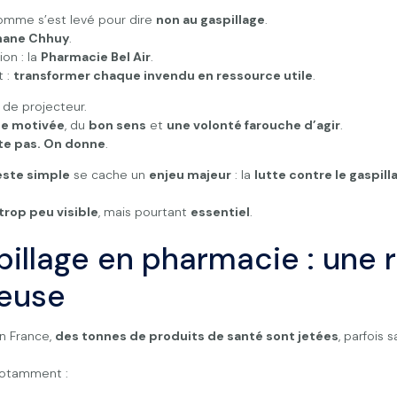
homme s’est levé pour dire
non au gaspillage
.
hane Chhuy
.
ion : la
Pharmacie Bel Air
.
 :
transformer chaque invendu en ressource utile
.
 de projecteur.
pe motivée
, du
bon sens
et
une volonté farouche d’agir
.
tte pas. On donne
.
este simple
se cache un
enjeu majeur
: la
lutte contre le gaspill
trop peu visible
, mais pourtant
essentiel
.
pillage en pharmacie : une r
ieuse
n France,
des tonnes de produits de santé sont jetées
, parfois 
notamment :