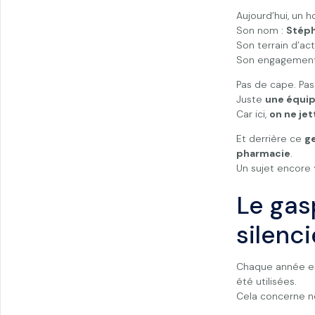
Aujourd’hui, un 
Son nom :
Stép
Son terrain d’act
Son engagement
Pas de cape. Pas
Juste
une équi
Car ici,
on ne je
Et derrière ce
g
pharmacie
.
Un sujet encore
Le gas
silenc
Chaque année e
été utilisées.
Cela concerne 