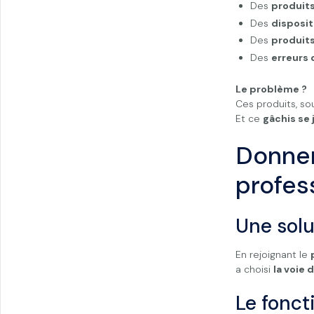
Des
produit
Des
disposit
Des
produits
Des
erreurs
Le problème ?
Ces produits, s
Et ce
gâchis se 
Donner
profes
Une solu
En rejoignant le
a choisi
la voie
Le fonc