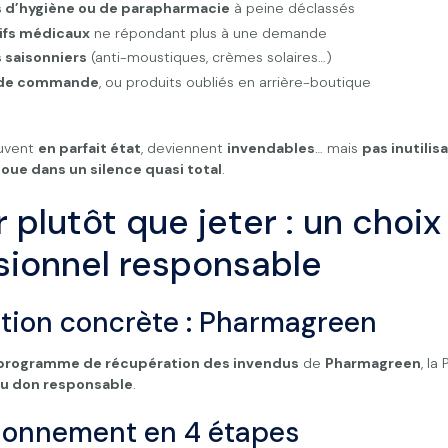
s d’hygiène ou de parapharmacie
à peine déclassés
ifs médicaux
ne répondant plus à une demande
 saisonniers
(anti-moustiques, crèmes solaires…)
 de commande
, ou produits oubliés en arrière-boutique
ouvent
en parfait état
, deviennent
invendables
… mais
pas inutilis
joue dans un silence quasi total
.
 plutôt que jeter : un choix
sionnel responsable
tion concrète : Pharmagreen
programme de récupération des invendus
de
Pharmagreen
, la
 du don responsable
.
tionnement en 4 étapes