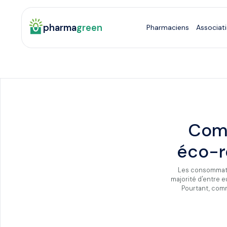
pharma
green
Pharmaciens
Associat
Comm
éco-r
Les consommateu
majorité d'entre 
Pourtant, comm