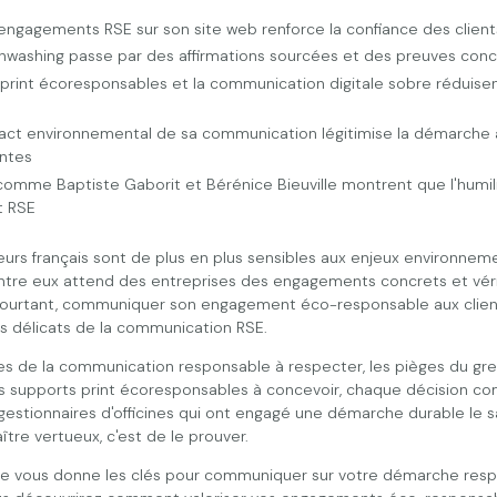
 engagements RSE sur son site web renforce la confiance des client
enwashing passe par des affirmations sourcées et des preuves con
print écoresponsables et la communication digitale sobre réduisen
pact environnemental de sa communication légitimise la démarche
antes
omme Baptiste Gaborit et Bérénice Bieuville montrent que l'humili
t RSE
s français sont de plus en plus sensibles aux enjeux environnemen
ntre eux attend des entreprises des engagements concrets et véri
 Pourtant, communiquer son engagement éco-responsable aux client
us délicats de la communication RSE.
pes de la communication responsable à respecter, les pièges du gr
s supports print écoresponsables à concevoir, chaque décision co
estionnaires d'officines qui ont engagé une démarche durable le sa
ître vertueux, c'est de le prouver.
ue vous donne les clés pour communiquer sur votre démarche res