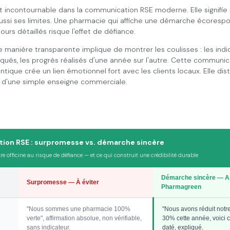
st incontournable dans la communication RSE moderne. Elle signifie
aussi ses limites. Une pharmacie qui affiche une démarche écoresp
ours détaillés risque l'effet de défiance.
anière transparente implique de montrer les coulisses : les indica
iqués, les progrès réalisés d'une année sur l'autre. Cette communi
tique crée un lien émotionnel fort avec les clients locaux. Elle dis
e d'une simple enseigne commerciale.
on RSE : surpromesse vs. démarche sincère
re officine au risque de défiance — et ce qui construit une crédibilité durable
Démarche sincère — A
Surpromesse — À éviter
Pharmagreen
"Nous sommes une pharmacie 100%
"Nous avons réduit notr
verte", affirmation absolue, non vérifiable,
30% cette année, voici c
sans indicateur.
daté, expliqué.