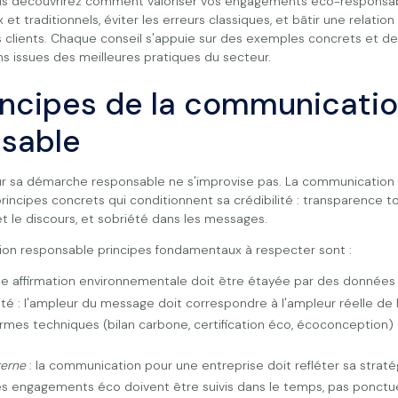
ous découvrirez comment valoriser vos engagements éco-responsab
 et traditionnels, éviter les erreurs classiques, et bâtir une relatio
 clients. Chaque conseil s'appuie sur des exemples concrets et d
 issues des meilleures pratiques du secteur.
incipes de la communicati
sable
 sa démarche responsable ne s'improvise pas. La communication
rincipes concrets qui conditionnent sa crédibilité : transparence t
et le discours, et sobriété dans les messages.
on responsable principes fondamentaux à respecter sont :
ue affirmation environnementale doit être étayée par des données 
ité : l'ampleur du message doit correspondre à l'ampleur réelle de l
termes techniques (bilan carbone, certification éco, écoconception)
terne
: la communication pour une entreprise doit refléter sa straté
les engagements éco doivent être suivis dans le temps, pas ponctu