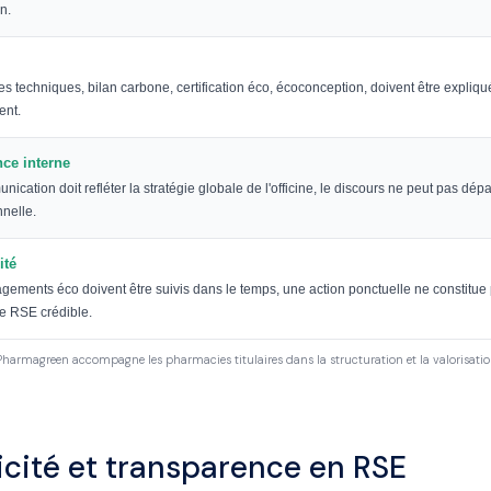
n.
s techniques, bilan carbone, certification éco, écoconception, doivent être expliq
ent.
ce interne
ication doit refléter la stratégie globale de l'officine, le discours ne peut pas dépa
nnelle.
ité
gements éco doivent être suivis dans le temps, une action ponctuelle ne constitue
 RSE crédible.
Pharmagreen accompagne les pharmacies titulaires dans la structuration et la valorisati
cité et transparence en RSE