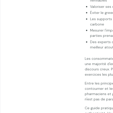
vérifiables
Valoriser ses
Éviter le gre
Les supports 
carbone
Mesurer l'im
parties pren
Des experts c
meilleur atou
Les consommateur
une majorité d'e
discours creux.
exercices les pl
Entre les princi
contourner et le
pharmaciens et g
n'est pas de para
Ce guide pratiq