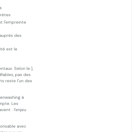
s
crètes
t l'empreinte
 auprès des
té est le
taux. Selon le ],
fiables, pas des
s reste l'un des
eenwashing à
mpte. Les
vent : l'enjeu
ponsable avec