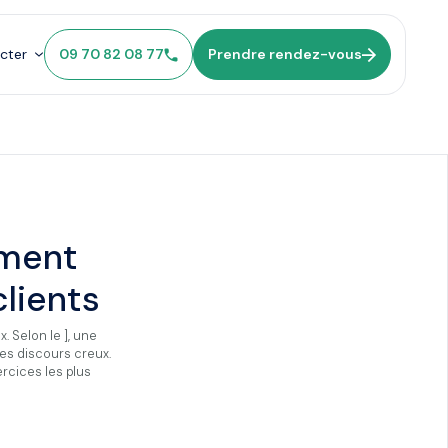
cter
09 70 82 08 77
Prendre rendez-vous
ement
lients
 Selon le ], une
es discours creux.
rcices les plus