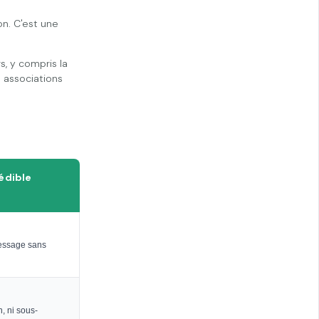
n. C'est une
, y compris la
s associations
édible
message sans
, ni sous-