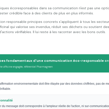
tiques écoresponsables dans sa communication n'est pas une optio
ester crédible face à des clients de plus en plus informés.
n responsable principes concrets s'appliquent à tous les secteurs
ficinal qui valorise ses invendus, réduit ses déchets ou soutient de
actions vérifiables. Il lui reste à les raconter avec les bons outils.
ipes fondamentaux d'une communication éco-responsable cr
te officine engagée, référentiel Pharmagreen
ffirmation environnementale doit être étayée par des données chiffrées, pas de 
rifiable.
ionnalité
r du message doit correspondre à l'ampleur réelle de l'action, ni sur-communication