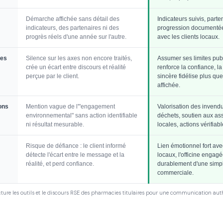
Démarche affichée sans détail des
Indicateurs suivis, par
indicateurs, des partenaires ni des
progression documentée
progrès réels d'une année sur l'autre.
avec les clients locaux.
tes
Silence sur les axes non encore traités,
Assumer ses limites pu
crée un écart entre discours et réalité
renforce la confiance, l
perçue par le client.
sincère fidélise plus que
affichée.
ons
Mention vague de l'"engagement
Valorisation des invendu
environnemental" sans action identifiable
déchets, soutien aux as
ni résultat mesurable.
locales, actions vérifiab
Risque de défiance : le client informé
Lien émotionnel fort avec
détecte l'écart entre le message et la
locaux, l'officine engag
réalité, et perd confiance.
durablement d'une simp
commerciale.
ure les outils et le discours RSE des pharmacies titulaires pour une communication aut