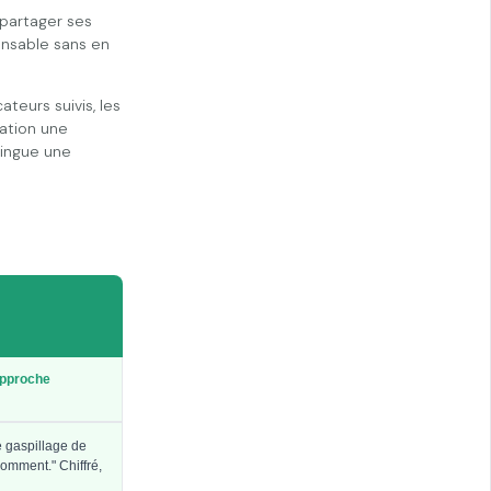
 partager ses
onsable sans en
teurs suivis, les
cation une
tingue une
pproche
e gaspillage de
omment." Chiffré,