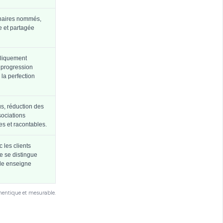
tenaires nommés,
 et partagée
bliquement
a progression
 la perfection
s, réduction des
sociations
les et racontables.
 les clients
ée se distingue
le enseigne
hentique et mesurable.