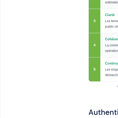
estimatio
Clarté
3
Les terme
public cli
Cohéren
4
La commun
opératio
Continu
5
Les enga
démarche
Authenti