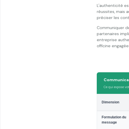
L'authenticité e
réussites, mais 
préciser les cont
Communiquer de m
partenaires impl
entreprise authen
officine engagé
Communicati
Ce qui expose vot
Dimension
Formulation du
message