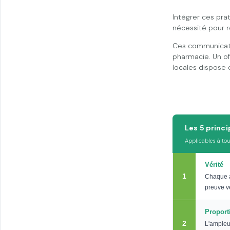
Intégrer ces pra
nécessité pour r
Ces communicatio
pharmacie. Un of
locales dispose d'
Les 5 princ
Applicables à tou
Vérité
1
Chaque a
preuve vé
Proport
2
L'ampleu