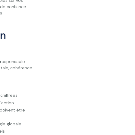
les sur vos
n de confiance
es
on
 responsable
otale, cohérence
chiffrées
'action
 doivent être
gie globale
els