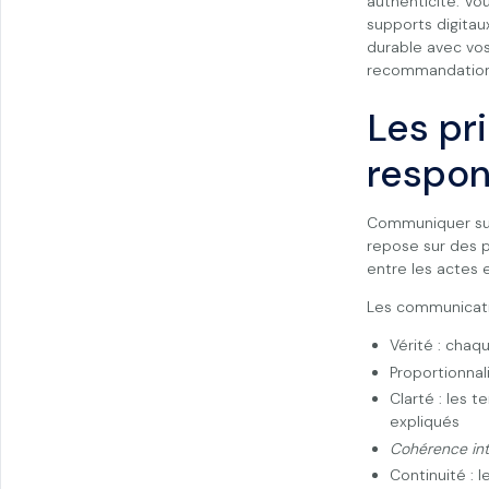
authenticité. V
supports digitaux
durable avec vos
recommandations
Les pr
respon
Communiquer sur
repose sur des p
entre les actes 
Les communicati
Vérité : chaq
Proportionnal
Clarté : les 
expliqués
Cohérence in
Continuité : 